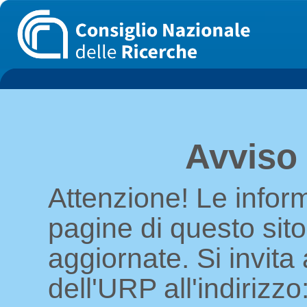
Avviso
Attenzione! Le infor
pagine di questo sit
aggiornate. Si invita 
dell'URP all'indirizzo