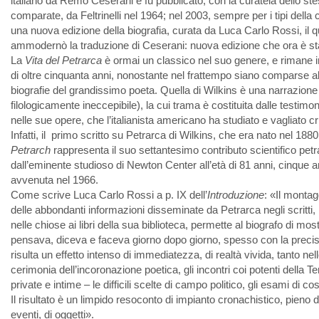
italiano da Remo Ceserani e fu pubblicato, con la curatela dello ste
comparate, da Feltrinelli nel 1964; nel 2003, sempre per i tipi della
una nuova edizione della biografia, curata da Luca Carlo Rossi, il q
ammodernò la traduzione di Ceserani: nuova edizione che ora è stata
La
Vita del Petrarca
è ormai un classico nel suo genere, e rimane 
di oltre cinquanta anni, nonostante nel frattempo siano comparse a
biografie del grandissimo poeta. Quella di Wilkins è una narrazione
filologicamente ineccepibile), la cui trama è costituita dalle testim
nelle sue opere, che l’italianista americano ha studiato e vagliato cr
Infatti, il primo scritto su Petrarca di Wilkins, che era nato nel 188
Petrarch
rappresenta il suo settantesimo contributo scientifico pet
dall’eminente studioso di Newton Center all’età di 81 anni, cinque a
avvenuta nel 1966.
Come scrive Luca Carlo Rossi a p. IX dell’
Introduzione
: «Il monta
delle abbondanti informazioni disseminate da Petrarca negli scritti, 
nelle chiose ai libri della sua biblioteca, permette al biografo di mo
pensava, diceva e faceva giorno dopo giorno, spesso con la precisi
risulta un effetto intenso di immediatezza, di realtà vivida, tanto nell
cerimonia dell’incoronazione poetica, gli incontri coi potenti della T
private e intime – le difficili scelte di campo politico, gli esami di c
Il risultato è un limpido resoconto di impianto cronachistico, pieno di
eventi, di oggetti».