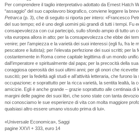
Per comprendere il taglio interpretativo adottato da Ernest Hatch W
“assaggio” del suo capolavoro biografico, conviene leggere la bre
Petrarca
(p. 3), che di seguito si riporta per intero: «Francesco Pe
del suo tempo; ed è uno degli uomini più grandi di tutti i tempi. Fu 
consapevolezza con cui partecipò, sullo sfondo ampio di tutto un c
vita europea allora in atto; per la consapevolezza che ebbe dei tem
venire; per l’ampiezza e la varietà dei suoi interessi (egli fu, fra le m
pescatore e liutista); per l’elevata perfezione dei suoi scritti; per l
costantemente in Roma come capitale legittima di un mondo unific
dall’imperatore e spiritualmente dal papa; per la precocità della sua at
coraggiosa operosità dei suoi ultimi anni; per gli onori che ricevett
suscitò; per la fedeltà agli studi e all’attività letteraria, che furono l
occupazione; e soprattutto per la ricca varietà, la sentita lealtà, la
amicizie. Egli è anche grande – grazie soprattutto alle centinaia di le
margini delle pagine dei suoi libri, che sono state con tanta devozion
noi conosciamo le sue esperienze di vita con molta maggiore profo
qualsiasi altro essere umano vissuto prima di lui».
«Universale Economica», Saggi
pagine XXVI + 333, euro 14