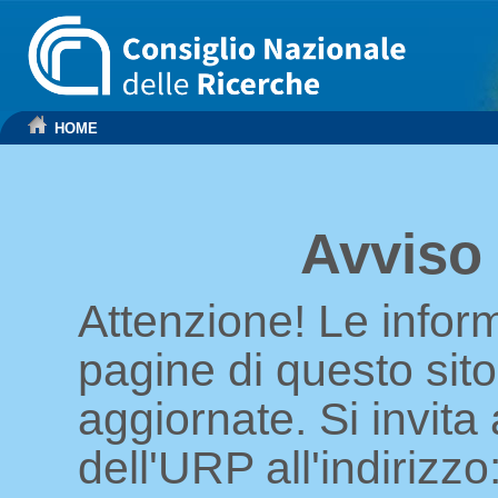
HOME
Avviso
Attenzione! Le infor
pagine di questo sit
aggiornate. Si invita 
dell'URP all'indirizzo