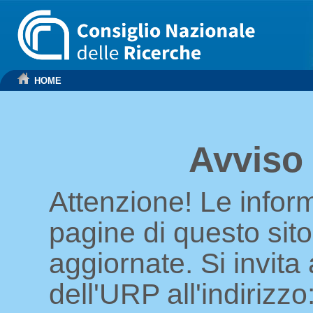
HOME
Avviso
Attenzione! Le infor
pagine di questo sit
aggiornate. Si invita 
dell'URP all'indirizzo